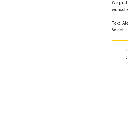
Wir gra
wünschen
Text: Al
Seidel
F
2