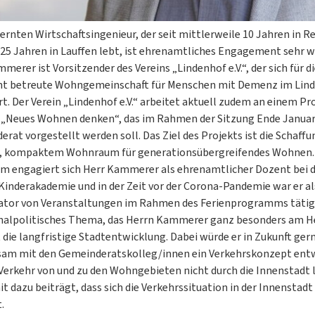
rnten Wirtschaftsingenieur, der seit mittlerweile 10 Jahren in Re
 25 Jahren in Lauffen lebt, ist ehrenamtliches Engagement sehr w
merer ist Vorsitzender des Vereins „Lindenhof e.V.“, der sich für d
t betreute Wohngemeinschaft für Menschen mit Demenz im Lin
t. Der Verein „Lindenhof e.V.“ arbeitet aktuell zudem an einem Pr
„Neues Wohnen denken“, das im Rahmen der Sitzung Ende Januar
rat vorgestellt werden soll. Das Ziel des Projekts ist die Schaff
, kompaktem Wohnraum für generationsübergreifendes Wohnen.
m engagiert sich Herr Kammerer als ehrenamtlicher Dozent bei 
inderakademie und in der Zeit vor der Corona-Pandemie war er al
ator von Veranstaltungen im Rahmen des Ferienprogramms tätig.
lpolitisches Thema, das Herrn Kammerer ganz besonders am H
st die langfristige Stadtentwicklung. Dabei würde er in Zukunft ger
am mit den Gemeinderatskolleg/innen ein Verkehrskonzept entw
Verkehr von und zu den Wohngebieten nicht durch die Innenstadt l
t dazu beiträgt, dass sich die Verkehrssituation in der Innenstad
.