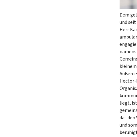
Dem gele
und seit
Herr Kam
ambulan
engagier
namens 
Gemeinde
kleinem
Außerde
Hector-K
Organis
kommuna
liegt, i
gemeins
das den 
und somi
beruhigt