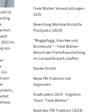
Freie Wähler Veranstaltungen
nte ist
2025
ichtig.
ie
Bewirtung Weihnachtshütte
denhof
Postplatz (2024)
ojekt
"Muggafugg, Haschee und
 2021 im
Bomboole" – Freie Wähler-
ung von
Besuch der Freiluftausstellung
im Lamparterpark Lauffen
der
s
Danke Ulrich!
 Ein
erzen
Neue FW-Fraktion hat
ne
begonnen
ickeln,
Stadtradeln 2024 - Ergebnis
eitet
Team "Freie Wähler"
t etwas
Bald neu: FW-Fraktion (2024)