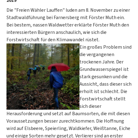
2019
Die "Freien Wähler Lauffen" luden am 8. November zu einer
Stadtwaldführung bei Farnersberg mit Förster Muth ein.
Bei bestem, nassen Waldwetter erklärte Förster Muth den
interessierten Bürgern anschaulich, wie sich die
Forstwirtschaft für den Klimawandel rüstet.
Ein großes Problem sind
die vergangenen
trockenen Jahre. Der
Grundwasserspiegel ist
stark gesunken und die
Aussicht, dass dieser sich
erholt ist schlecht. Die
Forstwirtschaft stellt
sich dieser
Herausforderung und setzt auf Baumsorten, die mit diesen
Voraussetzungen besser zurechtkommen. Die Hoffnung
wird auf Elsbeere, Speierling, Waldkiefer, Weißtanne, Eiche
und einige Sorten mehr gesetzt. Verlierer sind an erster